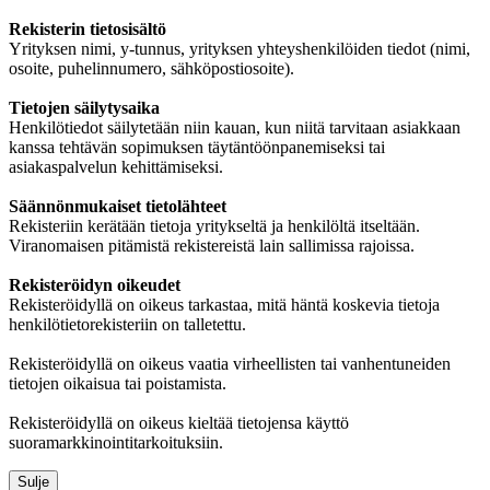
Rekisterin tietosisältö
Yrityksen nimi, y-tunnus, yrityksen yhteyshenkilöiden tiedot (nimi,
osoite, puhelinnumero, sähköpostiosoite).
Tietojen säilytysaika
Henkilötiedot säilytetään niin kauan, kun niitä tarvitaan asiakkaan
kanssa tehtävän sopimuksen täytäntöönpanemiseksi tai
asiakaspalvelun kehittämiseksi.
Säännönmukaiset tietolähteet
Rekisteriin kerätään tietoja yritykseltä ja henkilöltä itseltään.
Viranomaisen pitämistä rekistereistä lain sallimissa rajoissa.
Rekisteröidyn oikeudet
Rekisteröidyllä on oikeus tarkastaa, mitä häntä koskevia tietoja
henkilötietorekisteriin on talletettu.
Rekisteröidyllä on oikeus vaatia virheellisten tai vanhentuneiden
tietojen oikaisua tai poistamista.
Rekisteröidyllä on oikeus kieltää tietojensa käyttö
suoramarkkinointitarkoituksiin.
Sulje