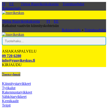
FI
EE
Tietoa Ruuvikeskuksesta
Toimitusehdot
Rekisteröidy
Tietoa Ruuvikeskuksesta
FI
EE
Ratkaisut vaativiin kiinnityskohteisiin
Rekisteröidy
•
Toimitusehdot
ASIAKASPALVELU
09 720 6280
info@ruuvikeskus.fi
KIRJAUDU
Tuoteryhmät
Kiinnitystarvikkeet
Työkalut
Rakennustarvikkeet
Sähkötarvikkeet
Kemikaalit
Teipit