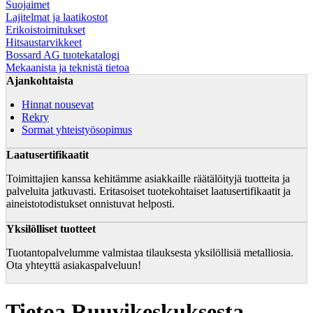
Suojaimet
Lajitelmat ja laatikostot
Erikoistoimitukset
Hitsaustarvikkeet
Bossard AG tuotekatalogi
Mekaanista ja teknistä tietoa
Ajankohtaista
Hinnat nousevat
Rekry
Sormat yhteistyösopimus
Laatusertifikaatit
Toimittajien kanssa kehitämme asiakkaille räätälöityjä tuotteita ja
palveluita jatkuvasti. Eritasoiset tuotekohtaiset laatusertifikaatit ja
aineistotodistukset onnistuvat helposti.
Yksilölliset tuotteet
Tuotantopalvelumme valmistaa tilauksesta yksilöllisiä metalliosia.
Ota yhteyttä asiakaspalveluun!
Tietoa Ruuvikeskuksesta