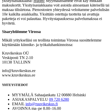
yksityisasiakkaana!
Huom!
Myymälässämme eivät käy mitkään
maksukortit. Yksityisasiakkaana voit asioida ainoastaan käteisellä tai
maksaa tilisiirtona. Pienostosten yhteydessä veloitamme palvelulisän
10e kaikilta asiakkailta. Yksittäin ostettuja tuotteita tai avattuja
paketteja ei voi palauttaa. Hyvitystapauksessa palvelumaksua ei
hyvitetä.
Sisaryhtiömme Virossa
Mikäli yritykselläsi on teollista toimintaa Virossa suosittelemme
käyttämään kiinnike- ja työkaluhankinnoissa:
Kruvikeskus OÜ
Veskiposti TN 2-10
10138 TALLINN
info@kruvikeskus.ee
www.kruvikeskus.ee
YHTEYSTIEDOT
MYYMÄLÄ
Sahaajankatu 12 00880 Helsinki
ASIAKASPALVELU
09 720 6280
EMAIL
info@ruuvikeskus.fi
AVOINNA
ma–pe 8.00–16.00