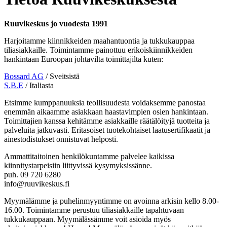
Ruuvikeskus jo vuodesta 1991
Harjoitamme kiinnikkeiden maahantuontia ja tukkukauppaa
tiliasiakkaille. Toimintamme painottuu erikoiskiinnikkeiden
hankintaan Euroopan johtavilta toimittajilta kuten:
Bossard AG
/ Sveitsistä
S.B.E
/ Italiasta
Etsimme kumppanuuksia teollisuudesta voidaksemme panostaa
enemmän aikaamme asiakkaan haastavimpien osien hankintaan.
Toimittajien kanssa kehitämme asiakkaille räätälöityjä tuotteita ja
palveluita jatkuvasti. Eritasoiset tuotekohtaiset laatusertifikaatit ja
ainestodistukset onnistuvat helposti.
Ammattitaitoinen henkilökuntamme palvelee kaikissa
kiinnitystarpeisiin liittyvissä kysymyksissänne.
puh. 09 720 6280
info@ruuvikeskus.fi
Myymälämme ja puhelinmyyntimme on avoinna arkisin kello 8.00-
16.00. Toimintamme perustuu tiliasiakkaille tapahtuvaan
tukkukauppaan. Myymälässämme voit asioida myös