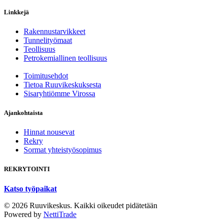
Linkkejä
Rakennustarvikkeet
Tunnelityömaat
Teollisuus
Petrokemiallinen teollisuus
Toimitusehdot
Tietoa Ruuvikeskuksesta
Sisaryhtiömme Virossa
Ajankohtaista
Hinnat nousevat
Rekry
Sormat yhteistyösopimus
REKRYTOINTI
Katso työpaikat
© 2026 Ruuvikeskus. Kaikki oikeudet pidätetään
Powered by
NettiTrade